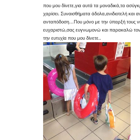
που μου δίνετε,για αυτά τα μοναδικά,τα ασύγ
χαρίσει. Συναισθήματα άδολα,ανιδιοτελή και α
ανταπόδοση…Που μόνο με την ύπαρξή τους νι
ευχαριστώ,σας ευγνωμονώ και παρακαλώ τον 
την ευτυχία που μου δίνετε..