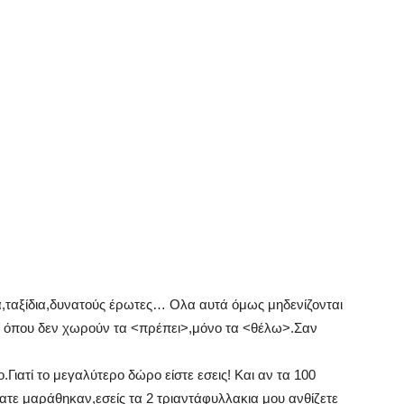
α,ταξίδια,δυνατούς έρωτες… Ολα αυτά όμως μηδενίζονται
ί όπου δεν χωρούν τα <πρέπει>,μόνο τα <θέλω>.Σαν
Γιατί το μεγαλύτερο δώρο είστε εσεις! Και αν τα 100
τε μαράθηκαν,εσείς τα 2 τριαντάφυλλακια μου ανθίζετε