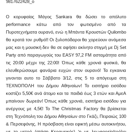
Ο κορυφαίος Μάγος Sankara θα δώσει το απόλυτο
performance κάτω από τον φωτισμένο από τα
Πυροτεχνήματα ουρανό, ενώ η Μπάντα Κρουστών Quilombo
θα κρατά τον ρυθμό!! Οι ξυλοπόδαροι θα χορεύουν ανάμεσα
μας και η μουσική δεν θα σε αφήσει ακίνητο στιγμή με
Dj Set
Party από παραγωγούς του EASY 97,2 FM ασταμἀτητα από
τις 20:00 μέχρι της 22:00! Όπως κάθε χρονιά φυσικά, θα
ελευθερώσουμε φανάρια ευχών στον ουρανό! Τα εγκαινια
γινονται αυτο το Σάββατο 3/12, στις 5 το απόγευμα στη
ΤΕΧΝΟΠΟΛΗ του Δήμου Αθηναίων! Το εισιτήριο εισόδου
κοστίζει 5,50€ ανά άτομο και τα παιδιά έως 3 ετών και ΑμεΑ
μπαίνουν δωρεάν! Όπως κάθε χρονιά, εισιτήριο εισόδου για
ανέργους με 4,5€! Το The Christmas Factory θα βρίσκεται
στη Τεχνόπολη του Δήμου Αθηναίων στο Γκάζι, Πειραιώς 100
& Περσεφόνης. Η πρόσβαση είναι εφικτή μέσω αυτοκινήτου,
με το μετρό (στάση Κεραμεικός) ‘η με λεωφορείο/τρόλει