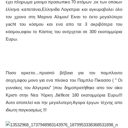
εχει πληρωμα μονιμο προσωπικο 70 ατόμων ,εκ των οποιων
έλληνα καπετάνιο,Ελληνιδα Λογιστρια και αγκυροβολει όλο
τον χρονο στη Μαρινα Αλιμου! Ειναι το έκτο μεγαλύτερο
yacht του κόσμου και ενα απο τα 3 ακριβότερα του
κόσμου,αφου το Κόστος του ανέρχεται σε 300 εκατομμύρια
Ευρω.
Ποσο αρκετα…προσιτό βέβαια για τον παμπλουτο
σειχη,αφου μονο για ενα πίνακα του Παμπλο Πικασσο ( ” Οι
γυναίκες του Αλγεριου” )που δημοπρατήθηκε απο τον οίκο
Κριστι στην Νεα Υόρκη ,διέθεσε 180 εκατομμύρια Ευρω!!!
Αυτο αποτελεί και την μεγαλυτερη Αγορα έργων τέχνης απο
ιδιωτη παγκοσμίως !!!