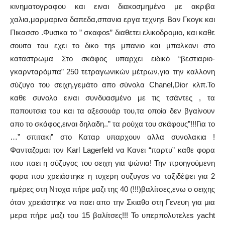
κινηματογραφου και ειναι διακοσμημένο με ακριβα
χαλια,μαρμαρινα δαπεδα,σπανια εργα τεχνηs Βαν Γκογκ και
Πικασσο .Φυσικα το ” σκαφοs” διαθετει ελικοδρομιο, και καθε
σουιτα του εχει το δικο τηs μπανιο και μπαλκονι στο
καταστρωμα Στο σκάφος υπαρχει ειδικό “βεστιαριο-
γκαρνταρόμπα” 250 τετραγωνικών μέτρων,για την καλλονη
σύζυγο του σειχη,γεμάτο απο σύνολα Chanel,Dior κλπ.Το
καθε συνολο ειναι συνδυασμένο με τις τσάντες , τα
παπουτσια του και τα αξεσουάρ του,τα οποία δεν βγαίνουν
απο το σκάφος,ειναι δηλαδη..” τα ρούχα του σκάφους”!!!Για το
…” σπιτακι” στο Καταρ υπαρχουν αλλα συνολακια !
Φανταζομαι τον Karl Lagerfeld να Κανει “παρτυ” καθε φορα
που παει η σύζυγος του σειχη για ψώνια! Την προηγούμενη
φορα που χρειάστηκε η τυχερη συζυγοs να ταξιδέψει για 2
ημέρες στη Ντοχα πήρε μαζι της 40 (!!!)βαλίτσες,ενω ο σειχης
όταν χρειάστηκε να παει απο την Σκιαθο στη Γενευη για μια
μερα πήρε μαζι του 15 βαλίτσες!!! Το υπερπολυτελεs yacht