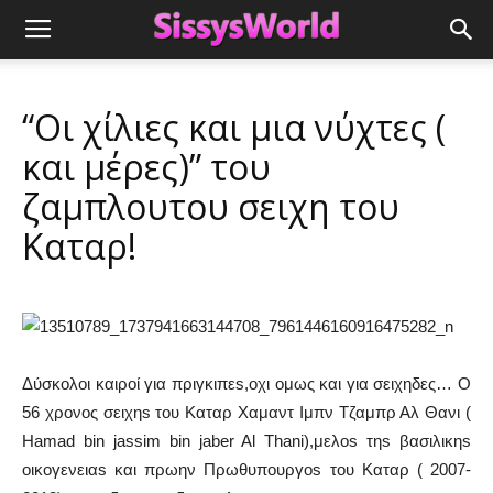
“Οι χίλιες και μια νύχτες (
και μέρες)” του
ζαμπλουτου σειχη του
Καταρ!
Δύσκολοι καιροί για πριγκιπεs,οχι ομως και για σειχηδες… Ο
56 χρονος σειχηs του Καταρ Χαμαντ Ιμπν Τζαμπρ Αλ Θανι (
Hamad bin jassim bin jaber Al Thani),μελοs τηs βασιλικηs
οικογενειαs και πρωην Πρωθυπουργοs του Καταρ ( 2007-