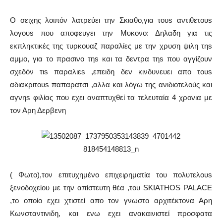
Ο σειχης λοιπόν λατρεύει την Σκιαθο,για τουs αντιθετουs
λογουs που αποφευγει την Μυκονο: Δηλαδη για τις
εκπληκτικές της τυρκουαζ παραλίες με την χρυση ψιλη τηs
αμμο, για το πρασινο τηs και τα δεντρα τηs που αγγίζουν
σχεδόν τιs παραλιεs ,επειδη δεν κινδυνευει απο τουs
αδιακριτουs παπαρατσι ,αλλα και λόγω της ανιδιοτελούς και
αγνηs φιλίας που εχει αναπτυχθεί τα τελευταία 4 χρονια με
τον Αρη Δερβενη
( Φωτο),τον επιτυχημένο επιχειρηματία του πολυτελουs
ξενοδοχείου με την απίστευτη θέα ,του SKIATHOS PALACE
,το οποίο εχει χτιστεί απο τον γνωστο αρχιτέκτονα Αρη
Κωνσταντινιδη, και ενω εχει ανακαινιστεί προσφατα