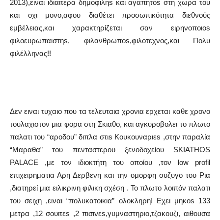
2013),ειναι ιδιαιτερα δημοφιληs και αγαπητοs στη χωρα του
και οχι μονο,αφου διαθέτει προσωπικότητα διεθνούς
εμβέλειας,και χαρακτηρίζεται σαν ειρηνοποιοs
φιλοευρωπαιστηs, φιλανθρωποs,φιλοτεχνος,και Πολυ
φιλέλληνας!!
Δεν ειναι τυχαιο που τα τελευταια χρονια ερχεται καθε χρονο
τουλαχιστον μια φορα στη Σκιαθο, και αγκυροβολει το πλωτο
παλατι του “αρoδου” διπλα στιs Κουκουναριεs ,στην παραλία
“Μαραθα” του πενταστερου ξενοδοχείου SKIATHOS
PALACE ,με τον ιδιοκτήτη του οποίου ,τον low profil
επιχειρηματια Αρη Δερβενη και την ομορφη συζυγο του Ρια
,διατηρεί μια ειλικρινη φιλικη σχέση . Το πλωτο λοιπόν παλατι
του σειχη ,ειναι “πολυκατοικια” ολοκληρη! Εχει μηκοs 133
μετρα ,12 σουιτεs ,2 πισινεs,γυμναστηριο,τζακουζι, αιθουσα