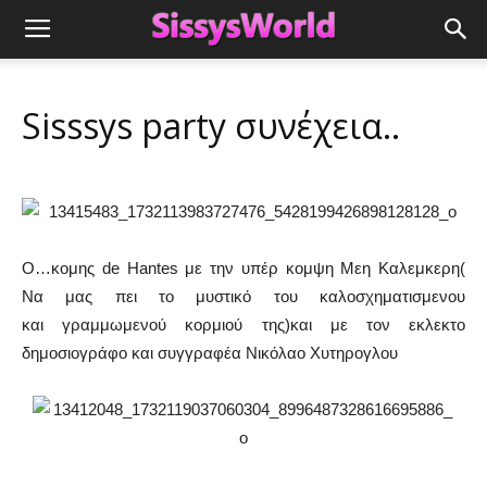
Sisssys party συνέχεια..
Ο…κομης de Hantes με την υπέρ κομψη Μεη Καλεμκερη(
Να μας πει το μυστικό του καλοσχηματισμενου
και γραμμωμενού κορμιού της)και με τον εκλεκτο
δημοσιογράφο και συγγραφέα Νικόλαο Χυτηρογλου