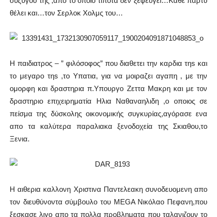
συζύγου της ,απο το οποίο τίποτα δεν ξεφεύγει…Καθε παρτυ
θέλει και…τον Σερλοκ Χολμς του…
Η παιδιατρος – ” φιλόσοφος” που διαθετει την καρδια τηs και
το μεγαρο τηs ,το Υπατια, για να μοιραζει αγαπη , με την
ομορφη και δραστηρια π.Υπουργο Ζεττα Μακρη και με τον
δραστηριο επιχειρηματία Ηλια Ναθαναηλιδη ,ο οποιος σε
πείσμα της δύσκολης οικονομικής συγκυρίας,αγόρασε ενα
απο τα καλύτερα παραλιακα ξενοδοχεία της Σκιαθου,το
Ξενια.
Η αιθερια καλλονη Χριστινα Παντελεακη συνοδευομενη απο
τον διευθύνοντα σύμβουλο του MEGA Νικόλαο Πεφανη,που
ξεσκασε λιγο απο τα πολλα προβληματα που ταλανιζουν το