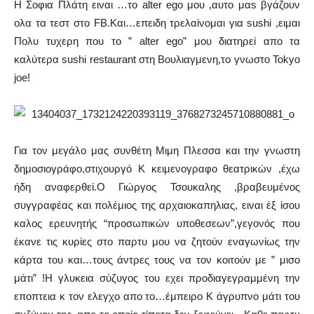
Η Σοφια Πλάτη ειναι …το alter ego μου ,αυτο μαs βγάζουν
ολα τα τεστ στο FB.Και…επειδη τρελαίνομαι για sushi ,ειμαι
Πολυ τυχερη που το ” alter ego” μου διατηρεί απο τα
καλύτερα sushi restaurant στη Βουλιαγμενη,το γνωστο Tokyo
joe!
Για τον μεγάλο μας συνθέτη Μιμη Πλεσσα και την γνωστη
δημοσιογράφο,στιχουργό Κ κειμενογραφο θεατρικών ,έχω
ήδη αναφερθεί.Ο Γιώργος Τσουκαλης ,βραβευμένος
συγγραφέας και πολέμιος της αρχαιοκαπηλιας, ειναι έξ ίσου
καλος ερευνητής “προσωπικών υποθεσεων”,γεγονός που
έκανε τις κυρίες στο παρτυ μου να ζητούν εναγωνίως την
κάρτα του και…τους άντρες τους να τον κοιτούν με ” μισο
μάτι” !Η γλυκεια σύζυγος του εχει προδιαγεγραμμένη την
εποπτεια κ τον ελεγχο απο το…έμπειρο Κ άγρυπνο μάτι του