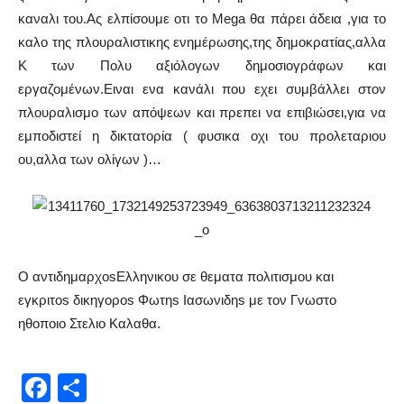
καναλι του.Ας ελπίσουμε οτι το Mega θα πάρει άδεια ,για το
καλο της πλουραλιστικης ενημέρωσης,της δημοκρατίας,αλλα
Κ των Πολυ αξιόλογων δημοσιογράφων και
εργαζομένων.Ειναι ενα κανάλι που εχει συμβάλλει στον
πλουραλισμο των απόψεων και πρεπει να επιβιώσει,για να
εμποδιστεί η δικτατορία ( φυσικα οχι του προλεταριου
ου,αλλα των ολίγων )…
Ο αντιδημαρχοsΕλληνικου σε θεματα πολιτισμου και
εγκριτοs δικηγοροs Φωτηs Ιασωνιδηs με τον Γνωστο
ηθοποιο Στελιο Καλαθα.
Facebook
Μοιραστείτε