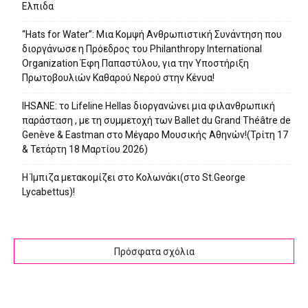
Ελπιδα
“Hats for Water”: Μια Κομψή Ανθρωπιστική Συνάντηση που
διοργάνωσε η Πρόεδρος του Philanthropy International
Organization Έφη Παπαστύλου, για την Υποστήριξη
Πρωτοβουλιών Καθαρού Νερού στην Κένυα!
IHSANE: το Lifeline Hellas διοργανώνει μια φιλανθρωπική
παράσταση , με τη συμμετοχή των Ballet du Grand Théâtre de
Genève & Eastman στο Μέγαρο Μουσικής Αθηνών!(Τρίτη 17
& Τετάρτη 18 Μαρτίου 2026)
Η Ίμπιζα μετακομίζει στο Κολωνάκι(στο St.George
Lycabettus)!
Πρόσφατα σχόλια