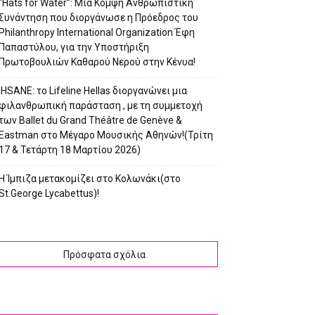
“Hats for Water”: Μια Κομψή Ανθρωπιστική
Συνάντηση που διοργάνωσε η Πρόεδρος του
Philanthropy International Organization Έφη
Παπαστύλου, για την Υποστήριξη
Πρωτοβουλιών Καθαρού Νερού στην Κένυα!
IHSANE: το Lifeline Hellas διοργανώνει μια
φιλανθρωπική παράσταση , με τη συμμετοχή
των Ballet du Grand Théâtre de Genève &
Eastman στο Μέγαρο Μουσικής Αθηνών!(Τρίτη
17 & Τετάρτη 18 Μαρτίου 2026)
Η Ίμπιζα μετακομίζει στο Κολωνάκι(στο
St.George Lycabettus)!
Πρόσφατα σχόλια