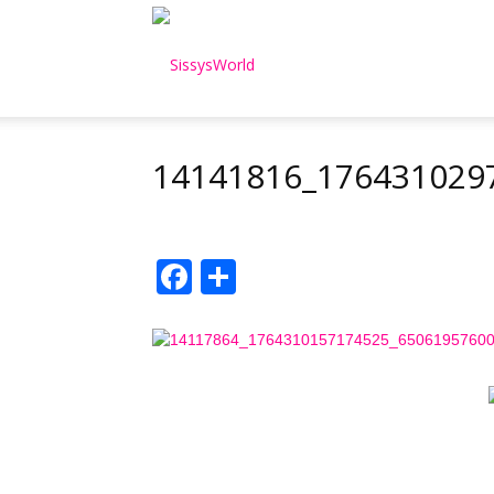
SissysWorld
14141816_176431029
Facebook
Μοιραστείτε