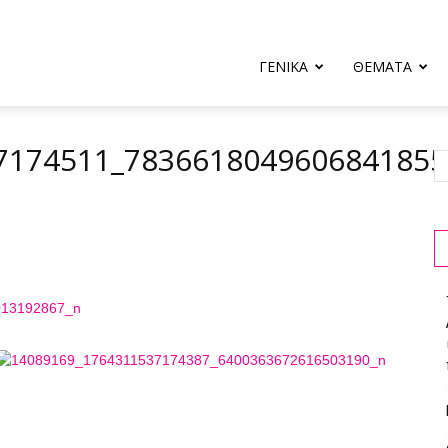
ΓΕΝΙΚΑ
ΘΕΜΑΤΑ
7174511_783661804960684185