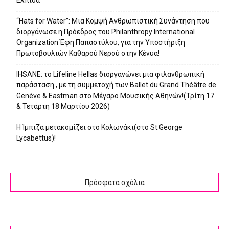
“Hats for Water”: Μια Κομψή Ανθρωπιστική Συνάντηση που
διοργάνωσε η Πρόεδρος του Philanthropy International
Organization Έφη Παπαστύλου, για την Υποστήριξη
Πρωτοβουλιών Καθαρού Νερού στην Κένυα!
IHSANE: το Lifeline Hellas διοργανώνει μια φιλανθρωπική
παράσταση , με τη συμμετοχή των Ballet du Grand Théâtre de
Genève & Eastman στο Μέγαρο Μουσικής Αθηνών!(Τρίτη 17
& Τετάρτη 18 Μαρτίου 2026)
Η Ίμπιζα μετακομίζει στο Κολωνάκι(στο St.George
Lycabettus)!
Πρόσφατα σχόλια