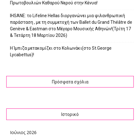
Πρωτοβουλιών Καθαρού Νερού στην Κένυα!
IHSANE: το Lifeline Hellas διοργανώνει μια φιλανθρωπική
παράσταση , με τη συμμετοχή των Ballet du Grand Théâtre de
Genève & Eastman στο Μέγαρο Μουσικής Αθηνών!(Τρίτη 17
& Τετάρτη 18 Μαρτίου 2026)
Η Ίμπιζα μετακομίζει στο Κολωνάκι(στο St.George
Lycabettus)!
Πρόσφατα σχόλια
Ιστορικό
Ιούνιος 2026