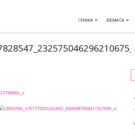
ΓΕΝΙΚΑ
ΘΕΜΑΤΑ
7828547_232575046296210675