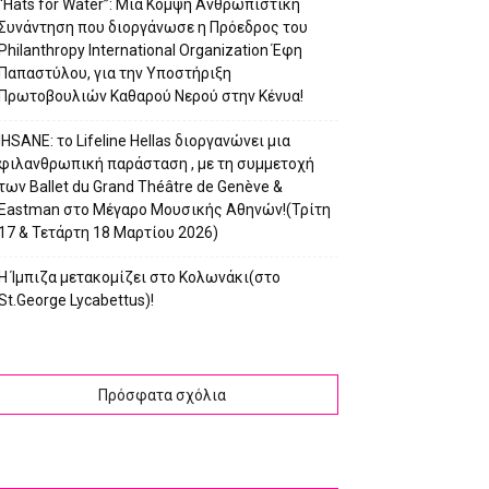
“Hats for Water”: Μια Κομψή Ανθρωπιστική
Συνάντηση που διοργάνωσε η Πρόεδρος του
Philanthropy International Organization Έφη
Παπαστύλου, για την Υποστήριξη
Πρωτοβουλιών Καθαρού Νερού στην Κένυα!
IHSANE: το Lifeline Hellas διοργανώνει μια
φιλανθρωπική παράσταση , με τη συμμετοχή
των Ballet du Grand Théâtre de Genève &
Eastman στο Μέγαρο Μουσικής Αθηνών!(Τρίτη
17 & Τετάρτη 18 Μαρτίου 2026)
Η Ίμπιζα μετακομίζει στο Κολωνάκι(στο
St.George Lycabettus)!
Πρόσφατα σχόλια