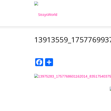
SissysWorld
13913559_175776993
Facebook
Μοιραστείτε