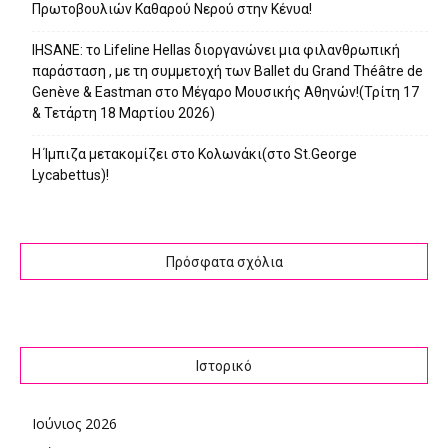
Πρωτοβουλιών Καθαρού Νερού στην Κένυα!
IHSANE: το Lifeline Hellas διοργανώνει μια φιλανθρωπική
παράσταση , με τη συμμετοχή των Ballet du Grand Théâtre de
Genève & Eastman στο Μέγαρο Μουσικής Αθηνών!(Τρίτη 17
& Τετάρτη 18 Μαρτίου 2026)
Η Ίμπιζα μετακομίζει στο Κολωνάκι(στο St.George
Lycabettus)!
Πρόσφατα σχόλια
Ιστορικό
Ιούνιος 2026