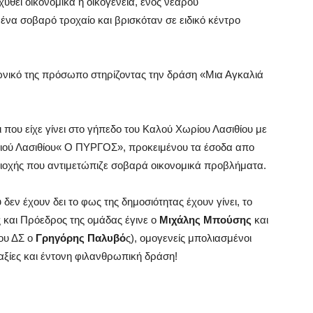
υθεί οικονομικά η οικογένεια, ενός νεαρού
ένα σοβαρό τροχαίο και βρισκόταν σε ειδικό κέντρο
ωνικό της πρόσωπο στηρίζοντας την δράση «Μια Αγκαλιά
 που είχε γίνει στο γήπεδο του Καλού Χωρίου Λασιθίου με
ιού Λασιθίου« Ο ΠΥΡΓΟΣ», προκειμένου τα έσοδα απο
ριοχής που αντιμετώπιζε σοβαρά οικονομικά προβλήματα.
δεν έχουν δει το φως της δημοσιότητας έχουν γίνει, το
ς και Πρόεδρος της ομάδας έγινε ο
Μιχάλης Μπούσης
και
του ΔΣ ο
Γρηγόρης Παλυβό
ς), ομογενείς μπολιασμένοι
 αξίες και έντονη φιλανθρωπική δράση!