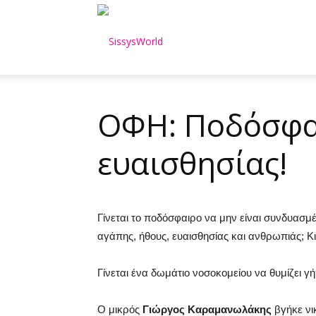
SissysWorld
ΟΦΗ: Ποδόσφαι
ευαισθησίας!
Γίνεται το ποδόσφαιρο να μην
είναι
συνδυασμέν
αγάπης, ήθους, ευαισθησίας και ανθρωπιάς; Κ
Γίνεται ένα δωμάτιο νοσοκομείου να θυμίζει γ
Ο μικρός
Γιώργος Καραμανωλάκης
βγήκε νι