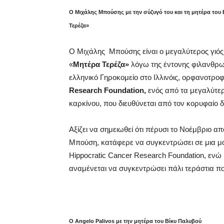
Ο Μιχάλης Μπούσης με την σύζυγό του και τη μητέρα του
Τερέζα»
Ο Μιχάλης
Μπούσης είναι ο μεγαλύτερος γιός
«
Μητέρα Τερέζα»
λόγω της έντονης φιλανθρωπ
ελληνικό Γηροκομείο στο Ιλλινόις, ορφανοτροφ
Research Foundation,
ενός από τα μεγαλύτε
καρκίνου, που διευθύνεται από τον κορυφαίο 
Αξίζει να σημειωθεί ότι πέρυσι το Νοέμβριο 
Μπούση, κατάφερε να συγκεντρώσει σε μια μό
Hippocratic Cancer Research Foundation, ενώ
αναμένεται να συγκεντρώσει πάλι τεράστια πο
Ο Angelo Palivos με την μητέρα του Βίκυ Παλυβού