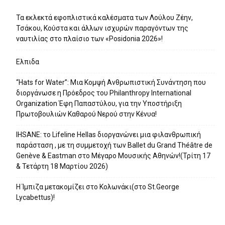
Τα εκλεκτά εφοπλιστικά καλέσματα των Λούλου Ζέην,
Τσάκου, Κούστα και άλλων ισχυρών παραγόντων της
ναυτιλίας στο πλαίσιο των «Posidonia 2026»!
Ελπιδα
“Hats for Water”: Μια Κομψή Ανθρωπιστική Συνάντηση που
διοργάνωσε η Πρόεδρος του Philanthropy International
Organization Έφη Παπαστύλου, για την Υποστήριξη
Πρωτοβουλιών Καθαρού Νερού στην Κένυα!
IHSANE: το Lifeline Hellas διοργανώνει μια φιλανθρωπική
παράσταση , με τη συμμετοχή των Ballet du Grand Théâtre de
Genève & Eastman στο Μέγαρο Μουσικής Αθηνών!(Τρίτη 17
& Τετάρτη 18 Μαρτίου 2026)
Η Ίμπιζα μετακομίζει στο Κολωνάκι(στο St.George
Lycabettus)!