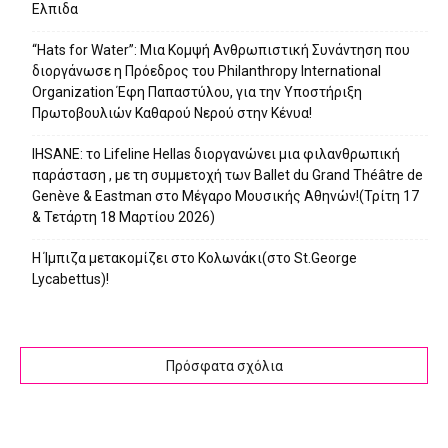
Ελπιδα
“Hats for Water”: Μια Κομψή Ανθρωπιστική Συνάντηση που
διοργάνωσε η Πρόεδρος του Philanthropy International
Organization Έφη Παπαστύλου, για την Υποστήριξη
Πρωτοβουλιών Καθαρού Νερού στην Κένυα!
IHSANE: το Lifeline Hellas διοργανώνει μια φιλανθρωπική
παράσταση , με τη συμμετοχή των Ballet du Grand Théâtre de
Genève & Eastman στο Μέγαρο Μουσικής Αθηνών!(Τρίτη 17
& Τετάρτη 18 Μαρτίου 2026)
Η Ίμπιζα μετακομίζει στο Κολωνάκι(στο St.George
Lycabettus)!
Πρόσφατα σχόλια