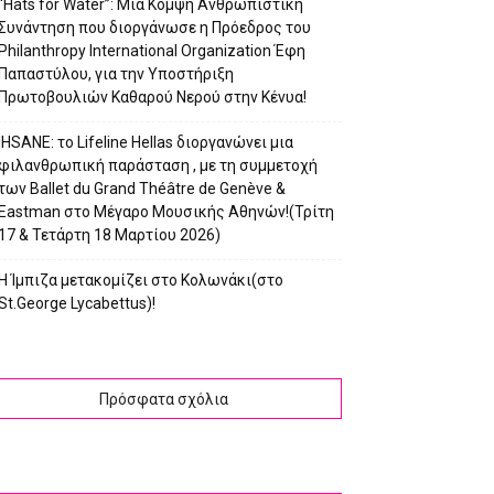
“Hats for Water”: Μια Κομψή Ανθρωπιστική
Συνάντηση που διοργάνωσε η Πρόεδρος του
Philanthropy International Organization Έφη
Παπαστύλου, για την Υποστήριξη
Πρωτοβουλιών Καθαρού Νερού στην Κένυα!
IHSANE: το Lifeline Hellas διοργανώνει μια
φιλανθρωπική παράσταση , με τη συμμετοχή
των Ballet du Grand Théâtre de Genève &
Eastman στο Μέγαρο Μουσικής Αθηνών!(Τρίτη
17 & Τετάρτη 18 Μαρτίου 2026)
Η Ίμπιζα μετακομίζει στο Κολωνάκι(στο
St.George Lycabettus)!
Πρόσφατα σχόλια