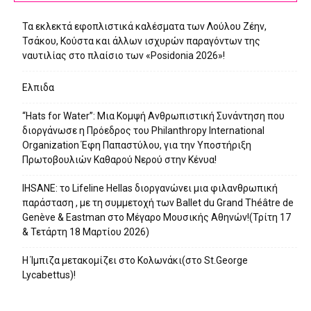
Τα εκλεκτά εφοπλιστικά καλέσματα των Λούλου Ζέην,
Τσάκου, Κούστα και άλλων ισχυρών παραγόντων της
ναυτιλίας στο πλαίσιο των «Posidonia 2026»!
Ελπιδα
“Hats for Water”: Μια Κομψή Ανθρωπιστική Συνάντηση που
διοργάνωσε η Πρόεδρος του Philanthropy International
Organization Έφη Παπαστύλου, για την Υποστήριξη
Πρωτοβουλιών Καθαρού Νερού στην Κένυα!
IHSANE: το Lifeline Hellas διοργανώνει μια φιλανθρωπική
παράσταση , με τη συμμετοχή των Ballet du Grand Théâtre de
Genève & Eastman στο Μέγαρο Μουσικής Αθηνών!(Τρίτη 17
& Τετάρτη 18 Μαρτίου 2026)
Η Ίμπιζα μετακομίζει στο Κολωνάκι(στο St.George
Lycabettus)!