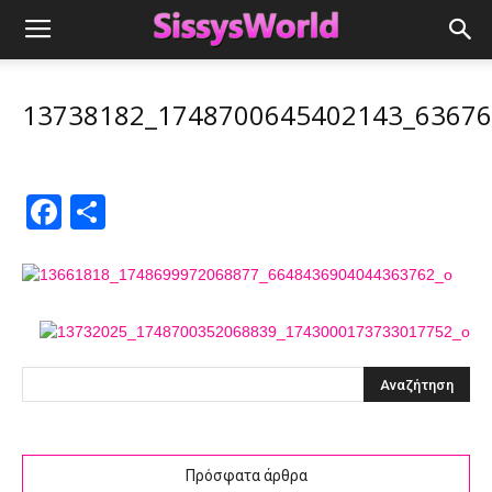
13738182_1748700645402143_6367
Facebook
Μοιραστείτε
Πρόσφατα άρθρα