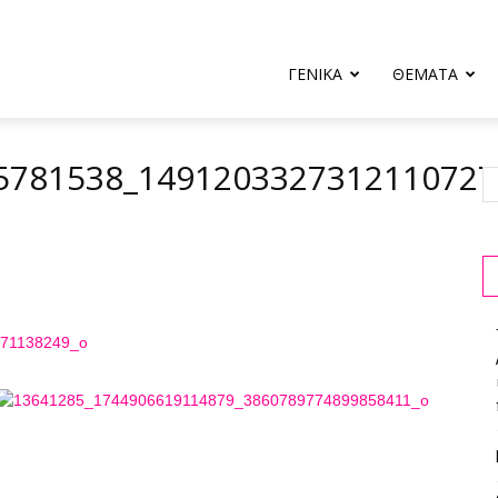
ΓΕΝΙΚΑ
ΘΕΜΑΤΑ
5781538_149120332731211072