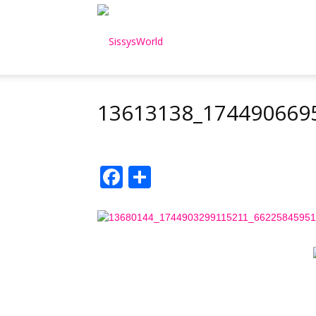
SissysWorld
13613138_174490669
Facebook
Μοιραστείτε