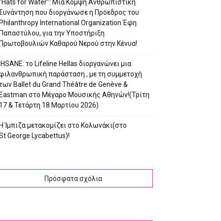
“Hats for Water”: Μια Κομψή Ανθρωπιστική
Συνάντηση που διοργάνωσε η Πρόεδρος του
Philanthropy International Organization Έφη
Παπαστύλου, για την Υποστήριξη
Πρωτοβουλιών Καθαρού Νερού στην Κένυα!
IHSANE: το Lifeline Hellas διοργανώνει μια
φιλανθρωπική παράσταση , με τη συμμετοχή
των Ballet du Grand Théâtre de Genève &
Eastman στο Μέγαρο Μουσικής Αθηνών!(Τρίτη
17 & Τετάρτη 18 Μαρτίου 2026)
Η Ίμπιζα μετακομίζει στο Κολωνάκι(στο
St.George Lycabettus)!
Πρόσφατα σχόλια