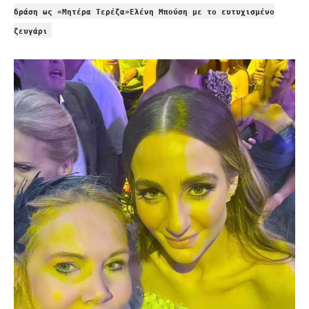
δράση ως «Μητέρα Τερέζα»Ελένη Μπούση με το ευτυχισμένο
ζευγάρι