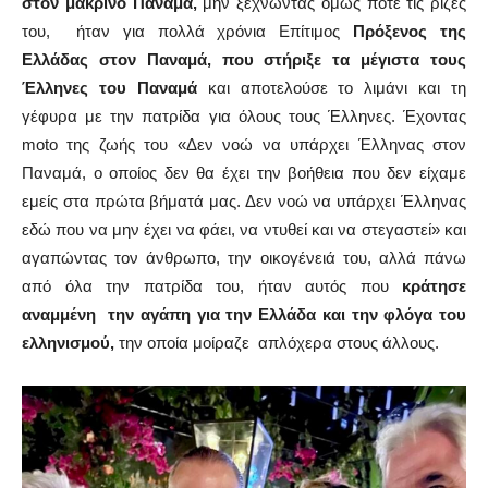
στον μακρινό Παναμά,
μην ξεχνώντας όμως ποτέ τις ρίζες
του,
ήταν
για πολλά χρόνια
Επίτιμος
Πρόξενος της
Ελλάδας στον Παναμά,
που στήριξε τα μέγιστα τους
Έλληνες του Παναμά
και αποτελούσε το λιμάνι και τη
γέφυρα με την πατρίδα για όλους τους Έλληνες. Έχοντας
moto της ζωής του «
Δεν νοώ να υπάρχει Έλληνας στον
Παναμά, ο οποίος δεν θα έχει την βοήθεια που δεν είχαμε
εμείς στα πρώτα βήματά μας
. Δεν νοώ να υπάρχει Έλληνας
εδώ που να μην έχει να φάει, να ντυθεί και να στεγαστεί» και
αγαπώντας τον άνθρωπο, την οικογένειά του, αλλά πάνω
από όλα την πατρίδα του, ήταν αυτός που
κράτησε
αναμμένη την αγάπη για την Ελλάδα και την φλόγα του
ελληνισμού,
την οποία μοίραζε απλόχερα στους άλλους.