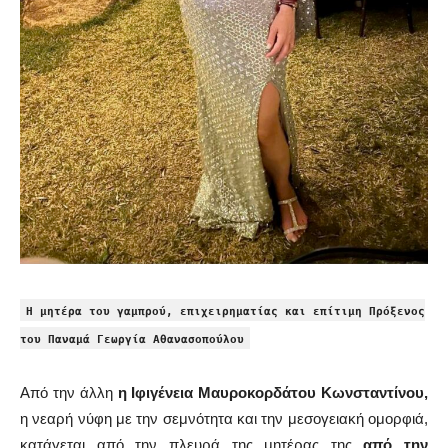
Η μητέρα του γαμπρού, επιχειρηματίας και επίτιμη Πρόξενος
του Παναμά Γεωργία Αθανασοπούλου
Από την άλλη
η Ιφιγένεια Μαυροκορδάτου Κωνσταντίνου,
η νεαρή νύφη με την σεμνότητα και την μεσογειακή ομορφιά,
κατάγεται από την πλευρά της μητέρας της
από την