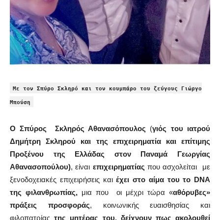
Με τον Σπύρο Σκληρό και τον κουμπάρο του ζεύγους Γιώργο
Μπούση
Ο Σπύρος
Σκληρός Αθανασόπουλος
(
γιός του ιατρού
Δημήτρη Σκληρού και της επιχειρηματία και επίτιμης
Προξένου της Ελλάδας στον Παναμά Γεωργίας
Αθανασοπούλου)
, είναι
επιχειρηματίας
που ασχολείται με
ξενοδοχειακές επιχειρήσεις και
έχει στο αίμα του το DNA
της φιλανθρωπίας,
μια που
οι μέχρι τώρα «
αθόρυβες»
πράξεις προσφοράς
, κοινωνικής ευαισθησίας και
φιλοπατρίας
της μητέρας του, δείχνουν πως
ακολουθεί