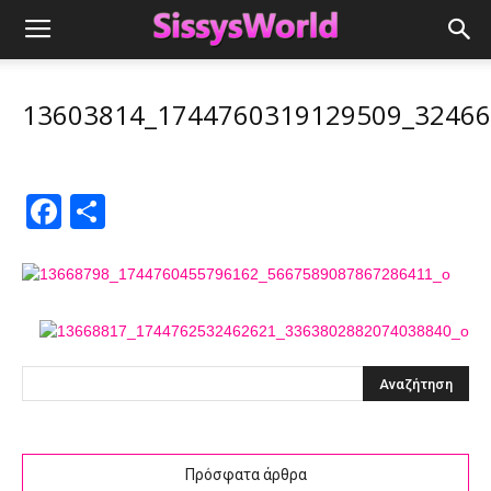
13603814_1744760319129509_3246
Facebook
Μοιραστείτε
Πρόσφατα άρθρα