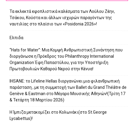
Τα εκλεκτά εφοπλιστικά καλέσματα των Λούλου Ζέην,
Τσάκου, Κούστα και άλλων ισχυρών παραγόντων της
ναυτιλίας στο πλαίσιο των «Posidonia 2026»!
Ελπιδα
“Hats for Water”: Μια Κομψή Ανθρωπιστική Συνάντηση που
διοργάνωσε η Πρόεδρος του Philanthropy International
Organization Έφη Παπαστύλου, για την Υποστήριξη
Πρωτοβουλιών Καθαρού Νερού στην Κένυα!
IHSANE: το Lifeline Hellas διοργανώνει μια φιλανθρωπική
παράσταση , με τη συμμετοχή των Ballet du Grand Théâtre de
Genève & Eastman στο Μέγαρο Μουσικής Αθηνών!(Τρίτη 17
& Τετάρτη 18 Μαρτίου 2026)
Η Ίμπιζα μετακομίζει στο Κολωνάκι(στο St.George
Lycabettus)!