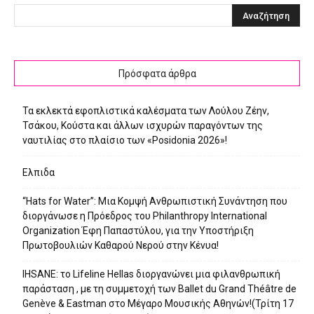
Πρόσφατα άρθρα
Τα εκλεκτά εφοπλιστικά καλέσματα των Λούλου Ζέην,
Τσάκου, Κούστα και άλλων ισχυρών παραγόντων της
ναυτιλίας στο πλαίσιο των «Posidonia 2026»!
Ελπιδα
“Hats for Water”: Μια Κομψή Ανθρωπιστική Συνάντηση που
διοργάνωσε η Πρόεδρος του Philanthropy International
Organization Έφη Παπαστύλου, για την Υποστήριξη
Πρωτοβουλιών Καθαρού Νερού στην Κένυα!
IHSANE: το Lifeline Hellas διοργανώνει μια φιλανθρωπική
παράσταση , με τη συμμετοχή των Ballet du Grand Théâtre de
Genève & Eastman στο Μέγαρο Μουσικής Αθηνών!(Τρίτη 17