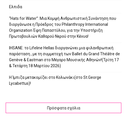
Ελπιδα
“Hats for Water”: Μια Κομψή Ανθρωπιστική Συνάντηση που
διοργάνωσε η Πρόεδρος του Philanthropy International
Organization Έφη Παπαστύλου, για την Υποστήριξη
Πρωτοβουλιών Καθαρού Νερού στην Κένυα!
IHSANE: το Lifeline Hellas διοργανώνει μια φιλανθρωπική
παράσταση , με τη συμμετοχή των Ballet du Grand Théâtre de
Genève & Eastman στο Μέγαρο Μουσικής Αθηνών!(Τρίτη 17
& Τετάρτη 18 Μαρτίου 2026)
Η Ίμπιζα μετακομίζει στο Κολωνάκι(στο St.George
Lycabettus)!
Πρόσφατα σχόλια