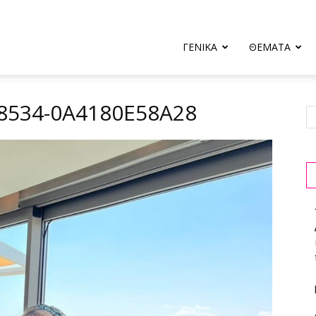
ΓΕΝΙΚΑ
ΘΕΜΑΤΑ
-8534-0A4180E58A28