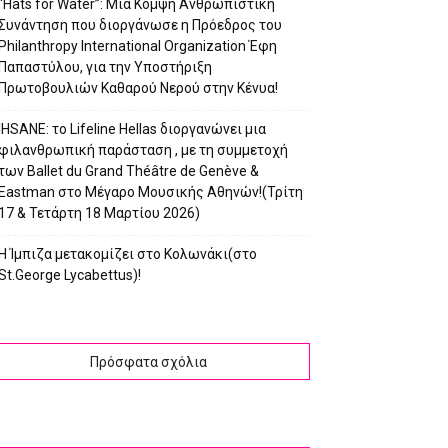
“Hats for Water”: Μια Κομψή Ανθρωπιστική
Συνάντηση που διοργάνωσε η Πρόεδρος του
Philanthropy International Organization Έφη
Παπαστύλου, για την Υποστήριξη
Πρωτοβουλιών Καθαρού Νερού στην Κένυα!
IHSANE: το Lifeline Hellas διοργανώνει μια
φιλανθρωπική παράσταση , με τη συμμετοχή
των Ballet du Grand Théâtre de Genève &
Eastman στο Μέγαρο Μουσικής Αθηνών!(Τρίτη
17 & Τετάρτη 18 Μαρτίου 2026)
Η Ίμπιζα μετακομίζει στο Κολωνάκι(στο
St.George Lycabettus)!
Πρόσφατα σχόλια