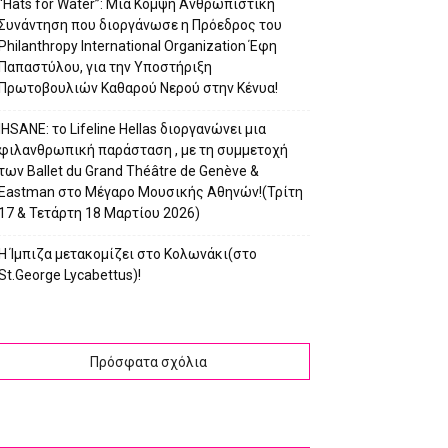
“Hats for Water”: Μια Κομψή Ανθρωπιστική
Συνάντηση που διοργάνωσε η Πρόεδρος του
Philanthropy International Organization Έφη
Παπαστύλου, για την Υποστήριξη
Πρωτοβουλιών Καθαρού Νερού στην Κένυα!
IHSANE: το Lifeline Hellas διοργανώνει μια
φιλανθρωπική παράσταση , με τη συμμετοχή
των Ballet du Grand Théâtre de Genève &
Eastman στο Μέγαρο Μουσικής Αθηνών!(Τρίτη
17 & Τετάρτη 18 Μαρτίου 2026)
Η Ίμπιζα μετακομίζει στο Κολωνάκι(στο
St.George Lycabettus)!
Πρόσφατα σχόλια