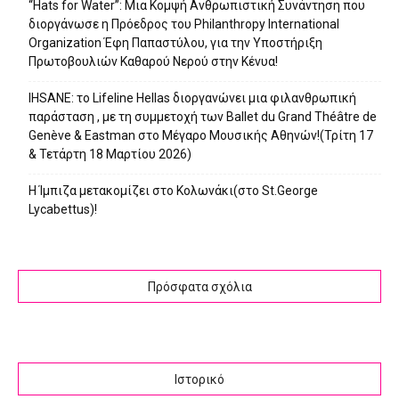
“Hats for Water”: Μια Κομψή Ανθρωπιστική Συνάντηση που
διοργάνωσε η Πρόεδρος του Philanthropy International
Organization Έφη Παπαστύλου, για την Υποστήριξη
Πρωτοβουλιών Καθαρού Νερού στην Κένυα!
IHSANE: το Lifeline Hellas διοργανώνει μια φιλανθρωπική
παράσταση , με τη συμμετοχή των Ballet du Grand Théâtre de
Genève & Eastman στο Μέγαρο Μουσικής Αθηνών!(Τρίτη 17
& Τετάρτη 18 Μαρτίου 2026)
Η Ίμπιζα μετακομίζει στο Κολωνάκι(στο St.George
Lycabettus)!
Πρόσφατα σχόλια
Ιστορικό