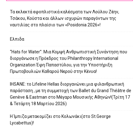
Τα εκλεκτά εφοπλιστικά καλέσματα των Λούλου Ζέην,
Τσάκου, Κούστα και άλλων ισχυρών παραγόντων της
ναυτιλίας στο πλαίσιο των «Posidonia 2026»!
Ελπιδα
“Hats for Water”: Μια Κομψή Ανθρωπιστική Συνάντηση που
διοργάνωσε η Πρόεδρος του Philanthropy International
Organization Έφη Παπαστύλου, για την Υποστήριξη
Πρωτοβουλιών Καθαρού Νερού στην Κένυα!
IHSANE: το Lifeline Hellas διοργανώνει μια φιλανθρωπική
παράσταση , με τη συμμετοχή των Ballet du Grand Théâtre de
Genève & Eastman στο Μέγαρο Μουσικής Αθηνών!(Τρίτη 17
& Τετάρτη 18 Μαρτίου 2026)
Η Ίμπιζα μετακομίζει στο Κολωνάκι(στο St.George
Lycabettus)!