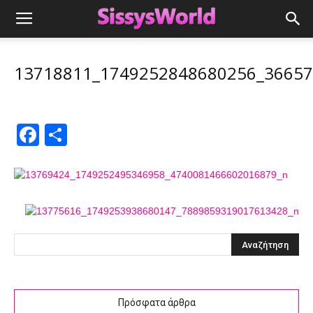
13718811_1749252848680256_3665
Facebook
Μοιραστείτε
Πρόσφατα άρθρα