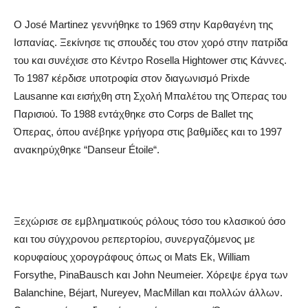
Ο
Jos
é
Martinez
γεννήθηκε το 1969 στην Καρθαγένη της
Ισπανίας. Ξεκίνησε τις σπουδές του στον χορό στην πατρίδα
του και συνέχισε στο Κέντρο
Rosella
Hightower
στις Κάννες.
Το 1987 κέρδισε υποτροφία στον διαγωνισμό
Prix
de
Lausanne
και εισήχθη στη Σχολή Μπαλέτου της Όπερας του
Παρισιού. Το 1988 εντάχθηκε στο
Corps
de
Ballet
της
Όπερας, όπου ανέβηκε γρήγορα στις βαθμίδες και το 1997
ανακηρύχθηκε “
Danseur
É
toile
“.
Ξεχώρισε σε εμβληματικούς ρόλους τόσο του κλασικού όσο
και του σύγχρονου ρεπερτορίου, συνεργαζόμενος με
κορυφαίους χορογράφους όπως οι
Mats
Ek
,
William
Forsythe
,
Pina
Bausch
και
John
Neumeier
. Χόρεψε έργα των
Balanchine
,
B
é
jart
,
Nureyev
,
MacMillan
και πολλών άλλων.