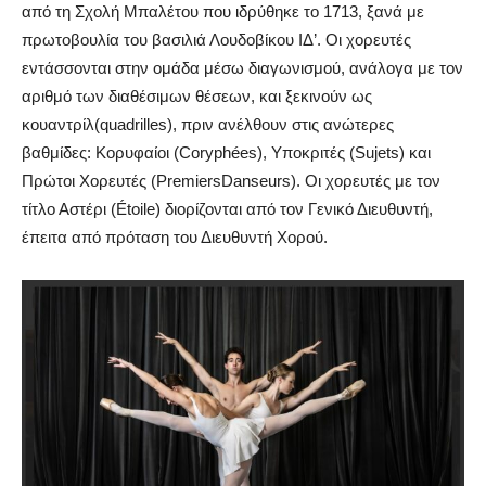
από τη Σχολή Μπαλέτου που ιδρύθηκε το 1713, ξανά με
πρωτοβουλία του βασιλιά Λουδοβίκου ΙΔ’. Οι χορευτές
εντάσσονται στην ομάδα μέσω διαγωνισμού, ανάλογα με τον
αριθμό των διαθέσιμων θέσεων, και ξεκινούν ως
κουαντρίλ
(
quadrilles
), πριν ανέλθουν στις ανώτερες
βαθμίδες: Κορυφαίοι (
Coryph
é
es
), Υποκριτές (
Sujets
) και
Πρώτοι Χορευτές (
Premiers
Danseurs
). Οι χορευτές με τον
τίτλο Αστέρι (É
toile
) διορίζονται από τον Γενικό Διευθυντή,
έπειτα από πρόταση του Διευθυντή Χορού.