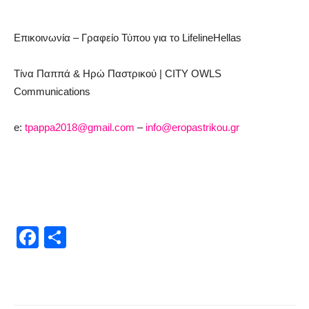
Επικοινωνία – Γραφείο Τύπου για το
Lifeline
Hellas
Τίν
α Παππά &
Ηρώ
Πα
στρικού
| CITY OWLS
Communications
e
:
tpappa
2018@
gmail
.
com
–
info
@
eropastrikou
.
gr
Facebook
Μοιραστείτε