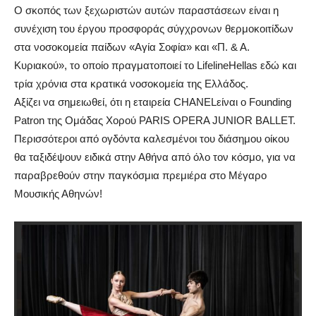
Ο σκοπός των ξεχωριστών αυτών παραστάσεων είναι η
συνέχιση του έργου προσφοράς σύγχρονων θερμοκοιτίδων
στα νοσοκομεία
παίδων
«Αγία Σοφία» και «Π. & Α.
Κυριακού», το οποίο πραγματοποιεί το
Lifeline
Hellas
εδώ και
τρία χρόνια στα κρατικά νοσοκομεία της Ελλάδος.
Αξίζει να σημειωθεί, ότι η εταιρεία
CHANEL
είναι ο
Founding
Patron
της Ομάδας Χορού
PARIS
OPERA
JUNIOR
BALLET
.
Περισσότεροι από ογδόντα καλεσμένοι του διάσημου οίκου
θα ταξιδέψουν ειδικά στην Αθήνα από όλο τον κόσμο, για να
παραβρεθούν στην παγκόσμια πρεμιέρα στο Μέγαρο
Μουσικής Αθηνών!