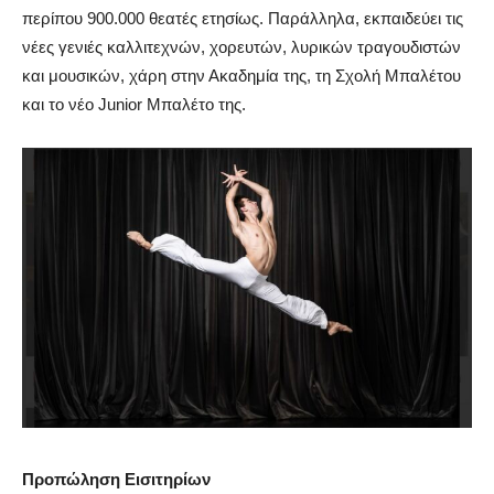
περίπου 900.000 θεατές ετησίως. Παράλληλα, εκπαιδεύει τις
νέες γενιές καλλιτεχνών, χορευτών, λυρικών τραγουδιστών
και μουσικών, χάρη στην Ακαδημία της, τη Σχολή Μπαλέτου
και το νέο
Junior
Μπαλέτο της.
Προπώληση Εισιτηρίων