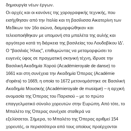
δημιουργία νέων έργων.
Οι αρχές και οι κανόνες της χορογραφικής τεχνικής, που
εισήχθησαν από την Ιταλία και τη βασίλισσα Αικατερίνη των
Μεδίκων τον 16ο αιώνα, διαμορφώθηκαν και
τελειοποιήθηκαν με υπομονή στα μπαλέτα της αυλής και
αργότερα κατά τη διάρκεια της βασιλείας του Λουδοβίκου ΙΔ’.
Ο “βασιλιάς Ήλιος”, επιθυμώντας να μεταμορφώσει το
ευγενές ύφος σε πραγματική σκηνική τέχνη, ίδρυσε την
Βασιλική Ακαδημία Χορού (
Acad
é
mie
royale
de
danse
) το
1661 και στη συνέχεια την Ακαδημία Όπερας (
Acad
é
mie
d
‘
op
é
ra
) το 1669, η οποία το 1672 μετονομάστηκε σε Βασιλική
Ακαδημία Μουσικής (
Acad
é
mie
royale
de
musique
) – η αρχική
ονομασία της Όπερας του Παρισιού – με το πρώτο
επαγγελματικό σύνολο χορευτών στην Ευρώπη. Από τότε, το
Μπαλέτο της Όπερας συνέχισε σταθερά να
εξελίσσεται.
Σήμερα, το Μπαλέτο της Όπερας αριθμεί 154
χορευτές, οι περισσότεροι από τους οποίους προέρχονται