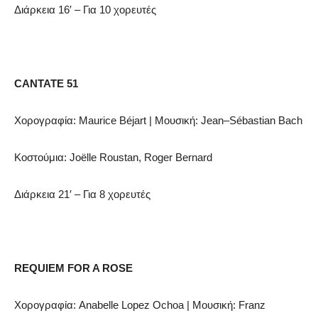
Διάρκεια 16′ – Για 10 χορευτές
CANTATE
51
Χορογραφία:
Maurice
B
é
jart
| Μουσική:
Jean
–
S
é
bastian
Bach
Κοστούμια:
Jo
ë
lle
Roustan
,
Roger
Bernard
Διάρκεια 21′ – Για 8 χορευτές
REQUIEM FOR A ROSE
Χορογραφία
:
Anabelle Lopez Ochoa
|
Μουσική
:
Franz