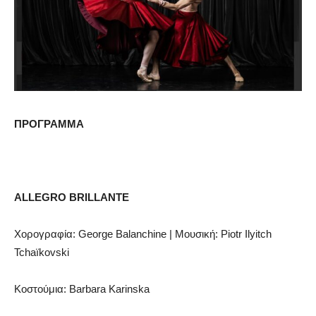
ΠΡΟΓΡΑΜΜΑ
ALLEGRO
BRILLANTE
Χορογραφία:
George
Balanchine
| Μουσική:
Piotr
Ilyitch
Tcha
ï
kovski
Κοστούμια:
Barbara
Karinska