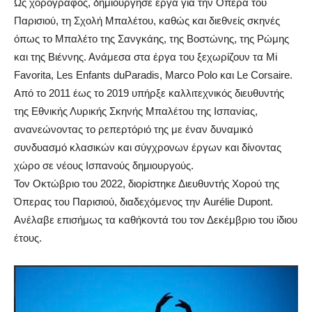
Ως χορογράφος, δημιούργησε έργα για την Όπερα του
Παρισιού, τη Σχολή Μπαλέτου, καθώς και διεθνείς σκηνές
όπως το Μπαλέτο της Σανγκάης, της Βοστώνης, της Ρώμης
και της Βιέννης. Ανάμεσα στα έργα του ξεχωρίζουν τα
Mi
Favorita
,
Les
Enfants
du
Paradis
,
Marco
Polo
και
Le
Corsaire
.
Από το 2011 έως το 2019 υπήρξε καλλιτεχνικός διευθυντής
της Εθνικής Λυρικής Σκηνής Μπαλέτου της Ισπανίας,
ανανεώνοντας το ρεπερτόριό της με έναν δυναμικό
συνδυασμό κλασικών και σύγχρονων έργων και δίνοντας
χώρο σε νέους Ισπανούς δημιουργούς.
Τον Οκτώβριο του 2022, διορίστηκε Διευθυντής Χορού της
Όπερας του Παρισιού, διαδεχόμενος την
Aur
é
lie
Dupont
.
Ανέλαβε επισήμως τα καθήκοντά του τον Δεκέμβριο του ίδιου
έτους.