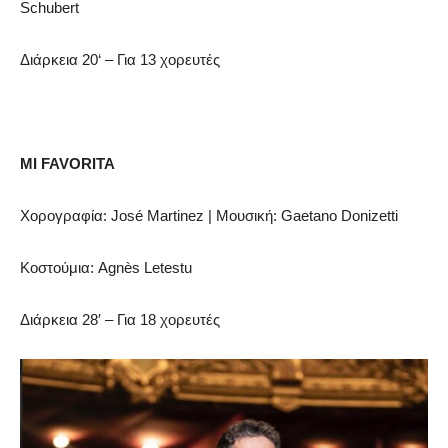
Schubert
Διάρκεια
20
‘ – Για
1
3 χορευτές
MI
FAVORITA
Χορογραφία:
Jos
é
Martinez
| Μουσική:
Gaetano
Donizetti
Κοστούμια:
Agn
è
s
Letestu
Διάρκεια 28′ – Για 18 χορευτές