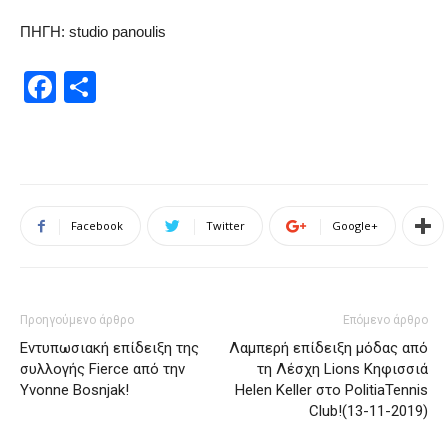
ΠΗΓΗ: studio panoulis
Facebook
Μοιραστείτε
Facebook
Twitter
Google+
Προηγούμενο άρθρο
Επόμενο άρθρο
Εντυπωσιακή επίδειξη της
Λαμπερή επίδειξη μόδας από
συλλογής Fierce από την
τη Λέσχη Lions Κηφισσιά
Yvonne Bosnjak!
Helen Keller στο PolitiaTennis
Club!(13-11-2019)