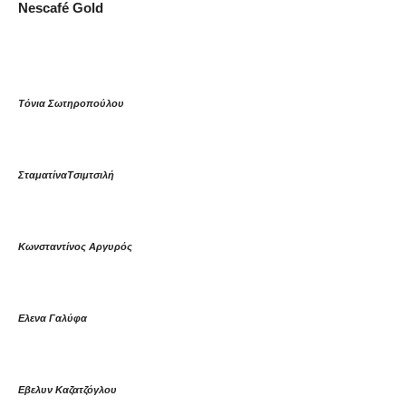
Nescafé Gold
Τόνια Σωτηροπούλου
Σταματίνα
Τσιμτσιλή
Κωνσταντίνος Αργυρός
Ελενα Γαλύφα
Εβελυν Καζατζόγλου