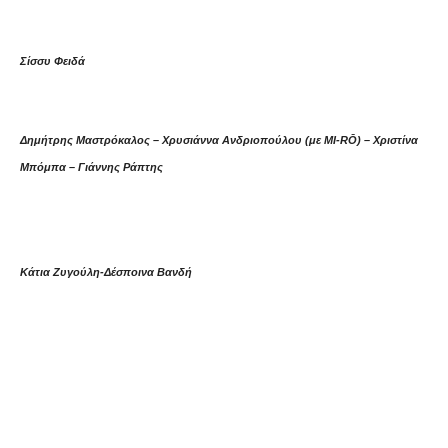
Σίσσυ Φειδά
Δημήτρης Μαστρόκαλος – Χρυσιάννα Ανδριοπούλου (με MI-RŌ) – Χριστίνα
Μπόμπα – Γιάννης Ράπτης
Κάτια Ζυγούλη-Δέσποινα Βανδή