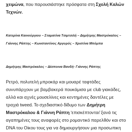
χειμώνα
, που παρουσιάστηκε πρόσφατα στη
Σχολή Καλών
Τεχνών.
Κατερίνα Καινούργιου – Σταματίνα Τσιμτσιλή – Δημήτρης Μαστρόκαλος –
Γιάννης Ράπτης – Κωνσταντίνος Αργυρός – Χριστίνα Μπόμπα
Δημήτρης Μαστρόκαλος – Δέσποινα Βανδή- Γιάννης Ράπτης
Ρετρό, πολυτελή μπροκάρ και μουαρέ ταφτάδες
συνυπάρχουν με βαμβακερά πουκάμισα με club γιακάδες,
αλλά και αχνές μουσελίνες και κεντημένες δαντέλες με
τραχιά tweed. Το σχεδιαστικό δίδυμο των
Δημήτρη
Μαστρόκαλου & Γιάννη Ράπτη
‘επισκέπτονται’ ξανά τις
αγαπημένες τους αναφορές στο ρομαντικό παρελθόν και στο
DNA του Οίκου τους για να δημιουργήσουν μια προσωπικη