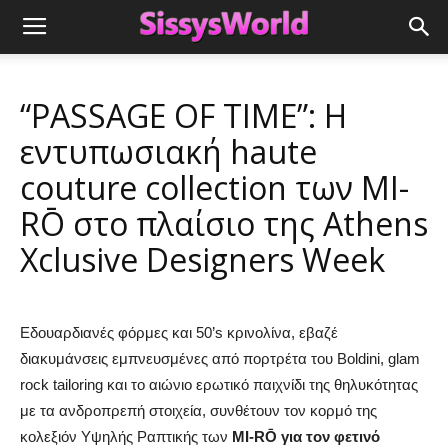
“PASSAGE OF TIME”: Η
εντυπωσιακή haute
couture collection των MI-
RŌ στο πλαίσιο της Athens
Χclusive Designers Week
Εδουαρδιανές φόρμες και 50’s κρινολίνα, εβαζέ
διακυμάνσεις εμπνευσμένες από πορτρέτα του Boldini, glam
rock tailoring και το αιώνιο ερωτικό παιχνίδι της θηλυκότητας
με τα ανδροπρεπή στοιχεία, συνθέτουν τον κορμό της
κολεξιόν Υψηλής Ραπτικής των
MI-RŌ για τον φετινό