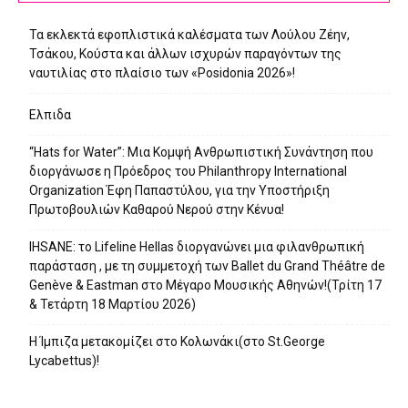
Τα εκλεκτά εφοπλιστικά καλέσματα των Λούλου Ζέην,
Τσάκου, Κούστα και άλλων ισχυρών παραγόντων της
ναυτιλίας στο πλαίσιο των «Posidonia 2026»!
Ελπιδα
“Hats for Water”: Μια Κομψή Ανθρωπιστική Συνάντηση που
διοργάνωσε η Πρόεδρος του Philanthropy International
Organization Έφη Παπαστύλου, για την Υποστήριξη
Πρωτοβουλιών Καθαρού Νερού στην Κένυα!
IHSANE: το Lifeline Hellas διοργανώνει μια φιλανθρωπική
παράσταση , με τη συμμετοχή των Ballet du Grand Théâtre de
Genève & Eastman στο Μέγαρο Μουσικής Αθηνών!(Τρίτη 17
& Τετάρτη 18 Μαρτίου 2026)
Η Ίμπιζα μετακομίζει στο Κολωνάκι(στο St.George
Lycabettus)!