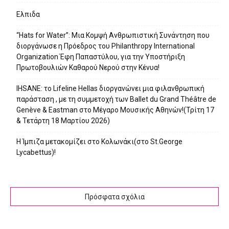
Ελπιδα
“Hats for Water”: Μια Κομψή Ανθρωπιστική Συνάντηση που
διοργάνωσε η Πρόεδρος του Philanthropy International
Organization Έφη Παπαστύλου, για την Υποστήριξη
Πρωτοβουλιών Καθαρού Νερού στην Κένυα!
IHSANE: το Lifeline Hellas διοργανώνει μια φιλανθρωπική
παράσταση , με τη συμμετοχή των Ballet du Grand Théâtre de
Genève & Eastman στο Μέγαρο Μουσικής Αθηνών!(Τρίτη 17
& Τετάρτη 18 Μαρτίου 2026)
Η Ίμπιζα μετακομίζει στο Κολωνάκι(στο St.George
Lycabettus)!
Πρόσφατα σχόλια