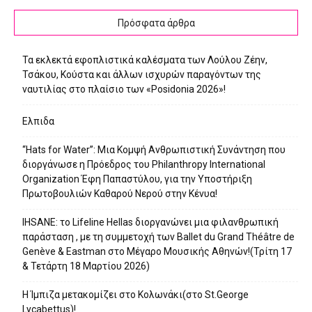
Πρόσφατα άρθρα
Τα εκλεκτά εφοπλιστικά καλέσματα των Λούλου Ζέην,
Τσάκου, Κούστα και άλλων ισχυρών παραγόντων της
ναυτιλίας στο πλαίσιο των «Posidonia 2026»!
Ελπιδα
“Hats for Water”: Μια Κομψή Ανθρωπιστική Συνάντηση που
διοργάνωσε η Πρόεδρος του Philanthropy International
Organization Έφη Παπαστύλου, για την Υποστήριξη
Πρωτοβουλιών Καθαρού Νερού στην Κένυα!
IHSANE: το Lifeline Hellas διοργανώνει μια φιλανθρωπική
παράσταση , με τη συμμετοχή των Ballet du Grand Théâtre de
Genève & Eastman στο Μέγαρο Μουσικής Αθηνών!(Τρίτη 17
& Τετάρτη 18 Μαρτίου 2026)
Η Ίμπιζα μετακομίζει στο Κολωνάκι(στο St.George
Lycabettus)!