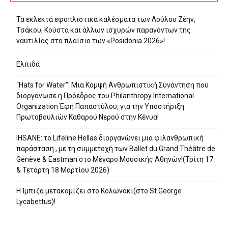
Τα εκλεκτά εφοπλιστικά καλέσματα των Λούλου Ζέην,
Τσάκου, Κούστα και άλλων ισχυρών παραγόντων της
ναυτιλίας στο πλαίσιο των «Posidonia 2026»!
Ελπιδα
“Hats for Water”: Μια Κομψή Ανθρωπιστική Συνάντηση που
διοργάνωσε η Πρόεδρος του Philanthropy International
Organization Έφη Παπαστύλου, για την Υποστήριξη
Πρωτοβουλιών Καθαρού Νερού στην Κένυα!
IHSANE: το Lifeline Hellas διοργανώνει μια φιλανθρωπική
παράσταση , με τη συμμετοχή των Ballet du Grand Théâtre de
Genève & Eastman στο Μέγαρο Μουσικής Αθηνών!(Τρίτη 17
& Τετάρτη 18 Μαρτίου 2026)
Η Ίμπιζα μετακομίζει στο Κολωνάκι(στο St.George
Lycabettus)!