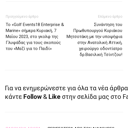
Προηγούμενο άρθρο
Επόμενο άρθρο
Το «Golf Events18 Enterprise &
Συνάντηση του
Marine» σήμερα Κυριακή, 7
Πρωθυπουργού Κυριάκου
Μαΐου 2023, στο γκολφ της
Μητσοτάκη με την υποψήφια
Γλυφάδας για τους σκοπούς
στην Ανατολική Αττική,
του «Μαζί για το Παιδί»
χειρούργο οδοντίατρο
δρ.Βασιλική Τσίντζου!
Για να ενημερώνεστε για όλα τα νέα άρθρα
κάντε
Follow
&
Like
στην σελίδα μας στο 