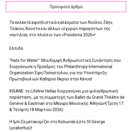
Πρόσφατα άρθρα
Τα εκλεκτά εφοπλιστικά καλέσματα των Λούλου Ζέην,
Τσάκου, Κούστα και άλλων ισχυρών παραγόντων της
ναυτιλίας στο πλαίσιο των «Posidonia 2026»!
Ελπιδα
“Hats for Water”: Μια Κομψή Ανθρωπιστική Συνάντηση που
διοργάνωσε η Πρόεδρος του Philanthropy International
Organization Έφη Παπαστύλου, για την Υποστήριξη
Πρωτοβουλιών Καθαρού Νερού στην Κένυα!
IHSANE: το Lifeline Hellas διοργανώνει μια φιλανθρωπική
παράσταση , με τη συμμετοχή των Ballet du Grand Théâtre de
Genève & Eastman στο Μέγαρο Μουσικής Αθηνών!(Τρίτη 17
& Τετάρτη 18 Μαρτίου 2026)
Η Ίμπιζα μετακομίζει στο Κολωνάκι(στο St.George
Lycabettus)!